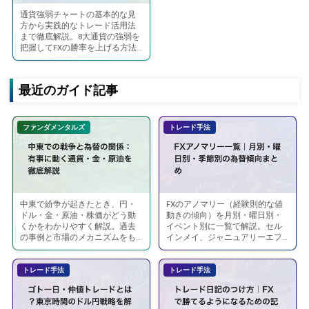
通貨強弱チャートの基本的な見
通
方から実践的なトレード活用法
貨
まで徹底解説。8大通貨の強弱を
把握してFXの勝率を上げる方法
強
を紹介します。
弱
と
最近のガイド記事
は？
見
ファンダメンタルズ
トレード手法
方
と
活
用
法
中東で紛争が起きたとき、円・
FXのアノマリー（経験則的な値
中
FX
を
ドル・金・原油・株価がどう動
動きの傾向）を月別・曜日別・
東
ア
くかをわかりやすく解説。過去
イベント別に一覧で解説。セル
徹
の事例と市場のメカニズムをも
インメイ、ジャニュアリーエフ
で
ノ
底
とに、FXトレーダーが知ってお
ェクト、ゴトー日など代表的な
の
マ
くべき「有事の法則」をまとめ
アノマリーの活用法。
解
ます。
トレード手法
トレード手法
戦
リ
説
争
ー
【FX
と
一