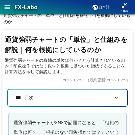
FX-Labo
日本語
ホーム
/
FXガイド
/
解説
/
HIDE
通貨強弱チャートの「単位」と仕組みを解説｜何を根拠にしている
のか
通貨強弱チャートの「単位」と仕組みを
解説｜何を根拠にしているのか
通貨強弱チャートの縦軸の単位は何か？どう計算されているの
か？印象操作ではなく数学的根拠に基づいた指標であることを、
計算方法を示して解説します。
2026-01-29
（最終更新: 2026-01-29）
目次
通貨強弱チャートがSNSで話題になると、「縦軸の
単位は何？」「根拠のない印象操作では？」という