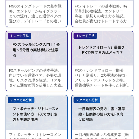
解
共
破
ド
う
FXのスイングトレードの基本戦
FXデイトレードの基本戦略、時
ス
FX
説
通
産
略、エントリーからイグジット
間帯別の攻略法、エントリー・
ル
に
イ
デ
までの流れ、適した通貨ペアの
利確・損切りの考え方を解説。
点
確
円
な
選び方、デイトレードとの違い
会社員が夜だけトレードする方
ン
イ
5
率
を解説します。
法も紹介します。
戦
る
グ
ト
つ
を
略
た
トレード手法
トレード手法
ト
レ
と
下
を
め
レ
ー
改
げ
解
の
ー
ド
善
る
説
記
ド
の
方
具
録
の
始
法
体
FXスキャルピングの基本手法、
FXのトレンドフォロー（順張
FX
ト
術
始
め
向いている通貨ペア、必要な環
り）と逆張り、2大手法の特徴・
的
ス
レ
境、リスク管理を解説。リアル
メリット・デメリットを比較。
め
方
な
タイム通貨強弱を活用した実践
通貨強弱チャートを使った判断
キ
ン
方
と
的な手法も紹介します。
方法も解説します。
ル
ャ
ド
｜
勝
ー
テクニカル分析
テクニカル分析
ル
フ
FX
つ
ル
ピ
ォ
で
た
ン
ロ
数
め
グ
ー
日〜
の
入
vs
数
コ
フィボナッチ・リトレースメン
一目均衡表の5つの構成要素（転
フ
一
門
逆