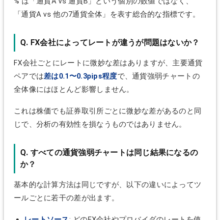
% は「通貨A vs 通貨B」という個別の数値ではなく、
「通貨A vs 他の7通貨全体」を表す総合的な指標です。
Q. FX会社によってレートが違うが問題はないか？
FX会社ごとにレートに微妙な差はありますが、主要通貨
ペアでは
差は0.1〜0.3pips程度
で、通貨強弱チャートの
全体像にはほとんど影響しません。
これは株価でも証券取引所ごとに微妙な差があるのと同
じで、分析の有効性を損なうものではありません。
Q. すべての通貨強弱チャートは同じ結果になるの
か？
基本的な計算方法は同じですが、以下の違いによってツ
ールごとに若干の差が出ます。
レートソース
: どのFX会社やプロバイダのレートを使