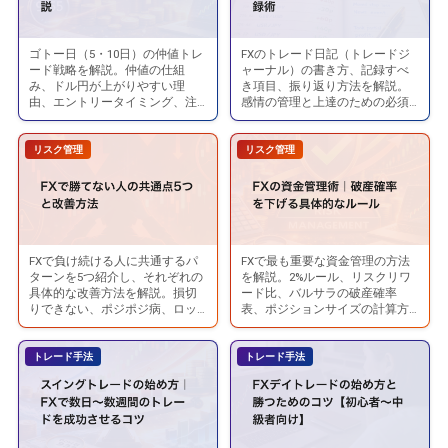
初
為
覧
心
替
｜
者〜
ゴトー日（5・10日）の仲値トレ
FXのトレード日記（トレードジ
ゴ
ト
の
月
ード戦略を解説。仲値の仕組
ャーナル）の書き方、記録すべ
中
ト
レ
み、ドル円が上がりやすい理
き項目、振り返り方法を解説。
関
別・
級
由、エントリータイミング、注
感情の管理と上達のための必須
ー
ー
係：
曜
意点をFXトレーダー向けに紹介
ツールです。
者
日・
ド
します。
有
日
向
リスク管理
リスク管理
仲
日
事
別・
け】
値
記
に
季
ト
の
動
節
レ
つ
く
別
ー
け
通
の
FXで負け続ける人に共通するパ
FXで最も重要な資金管理の方法
FX
FX
ド
方
ターンを5つ紹介し、それぞれの
を解説。2%ルール、リスクリワ
貨・
為
で
の
具体的な改善方法を解説。損切
ード比、バルサラの破産確率
と
｜
金・
替
りできない、ポジポジ病、ロッ
表、ポジションサイズの計算方
勝
資
は？
FX
ト上げすぎなどの対策。
法を具体例で紹介します。
原
傾
て
金
東
で
油
向
トレード手法
トレード手法
な
管
京
勝
を
ま
い
理
時
て
徹
と
人
術
間
る
底
め
の
｜
の
よ