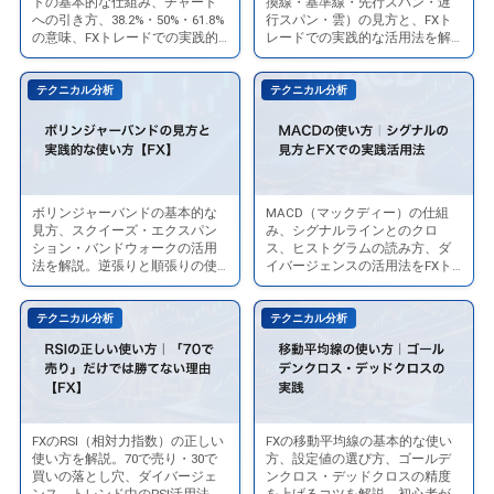
トの基本的な仕組み、チャート
換線・基準線・先行スパン・遅
週
ツ
ィ
目
への引き方、38.2%・50%・61.8%
行スパン・雲）の見方と、FXト
｜
張
間
【初
の意味、FXトレードでの実践的
レードでの実践的な活用法を解
ボ
均
1
り
な活用法を解説します。
説します。
の
心
ナ
衡
分
｜
ト
者〜
テクニカル分析
テクニカル分析
ッ
表
足〜
FX
レ
中
チ・
の
5
で
ー
級
リ
見
分
勝
ド
者
ト
方
足
て
を
向
レ
｜
の
る
ボリンジャーバンドの基本的な
MACD（マックディー）の仕組
ボ
MACD
成
け】
ー
雲・
見方、スクイーズ・エクスパン
み、シグナルラインとのクロ
実
の
リ
の
功
ション・バンドウォークの活用
ス、ヒストグラムの読み方、ダ
ス
基
践
は
法を解説。逆張りと順張りの使
イバージェンスの活用法をFXト
ン
使
さ
メ
準
い分けも紹介します。
レーダー向けに解説します。
手
ど
ジ
い
せ
ン
線・
法
っ
テクニカル分析
テクニカル分析
ャ
方
る
ト
転
と
ち？
ー
｜
コ
の
換
注
バ
シ
ツ
使
線
意
ン
グ
い
の
点
ド
ナ
方
使
FXのRSI（相対力指数）の正しい
FXの移動平均線の基本的な使い
RSI
移
の
ル
使い方を解説。70で売り・30で
方、設定値の選び方、ゴールデ
｜
い
の
動
買いの落とし穴、ダイバージェ
ンクロス・デッドクロスの精度
見
の
FX
方