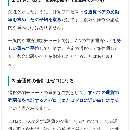
2. 計算方法は一般的な数学（変動率の平均）
先ほど示したように、計算プロセスは
各通貨ペアの変動
率を求め、その平均を取る
だけです。複雑な操作や恣意
的な重み付けはありません。
一般的な通貨強弱チャートでは、7つの主要通貨ペアを
等
しい重みで平均
しています。特定の通貨ペアを強調した
り、都合の悪いペアを除外したりすることはありませ
ん。
3. 全通貨の合計はゼロになる
通貨強弱チャートの重要な性質として、
すべての通貨の
強弱値を合計するとゼロ（またはゼロに近い値）になる
という点があります。
これは、FXが必ず2通貨の交換であるためです。ある通
貨が強くなれば、対になる通貨は弱くなります。この性