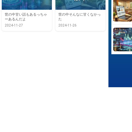
世の中甘い話もあるっちゃ
世の中そんなに甘くなかっ
XRP
1,000
ーあるんだよ
た
急
円
2024-11-27
2024-11-26
騰
で
中
パ
ソ
コ
ン
が
買
え
な
か
っ
た、、