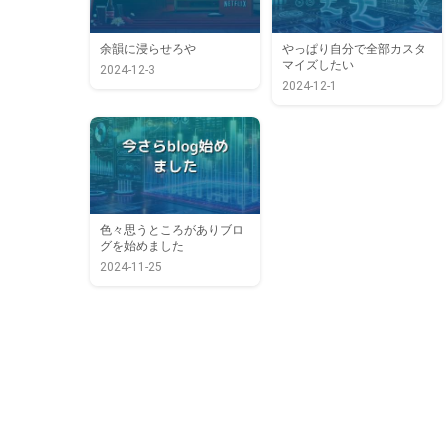
余韻に浸らせろや
やっぱり自分で全部カスタ
ネ
ブ
マイズしたい
2024-12-3
ッ
ロ
2024-12-1
ト
グ
フ
の
リ
デ
ッ
ザ
ク
イ
ス
ン
色々思うところがありブロ
今
に
を
グを始めました
さ
苦
少
2024-11-25
ら
言!?
し
blog
修
始
正
め
ま
し
た